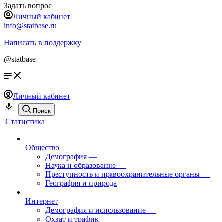
Задать вопрос
Личный кабинет
info@statbase.ru
Написать в поддержку
@statbase
Личный кабинет
Поиск
Статистика
Общество
Демография
—
Наука и образование
—
Преступность и правоохранительные органы
—
География и природа
Интернет
Демография и использование
—
Охват и трафик
—