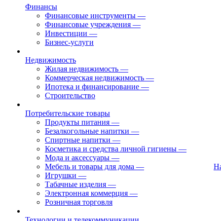
Финансы
Финансовые инструменты
—
Финансовые учреждения
—
Инвестиции
—
Бизнес-услуги
Недвижимость
Жилая недвижимость
—
Коммерческая недвижимость
—
Ипотека и финансирование
—
Строительство
Потребительские товары
Продукты питания
—
Безалкогольные напитки
—
Спиртные напитки
—
Косметика и средства личной гигиены
—
Мода и аксессуары
—
Мебель и товары для дома
—
Н
Игрушки
—
Табачные изделия
—
Электронная коммерция
—
Розничная торговля
Технологии и телекоммуникации