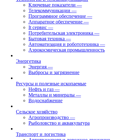
Ключевые показатели
—
Телекоммуникации
—
Программное обеспечение
—
Аппаратное обеспечение
—
It сервис
—
Потребительская электроника
—
Бытовая техника
—
Автоматизация и робототехника
—
Аэрокосмическая промышленность
Энергетика
Энергия
—
Выбросы и загрязнение
Ресурсы и полезные ископаемые
Нефть и газ
—
Металлы и минералы
—
Водоснабжение
Сельское хозяйство
Агропроизводство
—
Рыболовство и аквакультура
Транспорт и логистика
Автотранспорт и дорожное движение
—