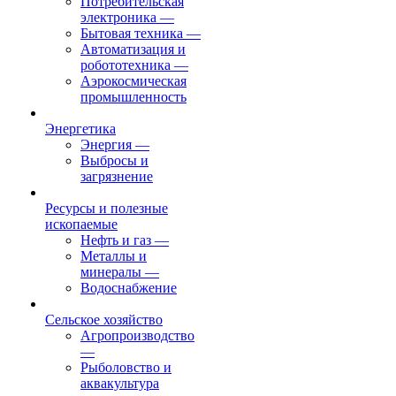
Потребительская
электроника
—
Бытовая техника
—
Автоматизация и
робототехника
—
Аэрокосмическая
промышленность
Энергетика
Энергия
—
Выбросы и
загрязнение
Ресурсы и полезные
ископаемые
Нефть и газ
—
Металлы и
минералы
—
Водоснабжение
Сельское хозяйство
Агропроизводство
—
Рыболовство и
аквакультура