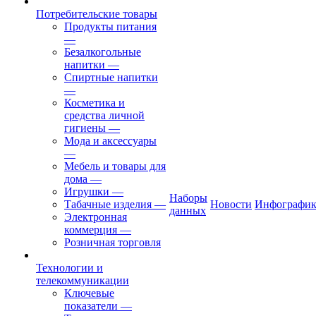
Потребительские товары
Продукты питания
—
Безалкогольные
напитки
—
Спиртные напитки
—
Косметика и
средства личной
гигиены
—
Мода и аксессуары
—
Мебель и товары для
дома
—
Игрушки
—
Наборы
Табачные изделия
—
Новости
Инфографик
данных
Электронная
коммерция
—
Розничная торговля
Технологии и
телекоммуникации
Ключевые
показатели
—