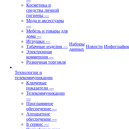
Косметика и
средства личной
гигиены
—
Мода и аксессуары
—
Мебель и товары для
дома
—
Игрушки
—
Наборы
Табачные изделия
—
Новости
Инфографик
данных
Электронная
коммерция
—
Розничная торговля
Технологии и
телекоммуникации
Ключевые
показатели
—
Телекоммуникации
—
Программное
обеспечение
—
Аппаратное
обеспечение
—
It сервис
—