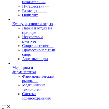
показатели
—
Путешествия
—
Размещение
—
Общепит
Культура, спорт и отдых
Парки и отдых на
природе
—
Искусство и
культура
—
Спорт и фитнес
—
Профессиональный
спорт
—
Азартные игры
Медицина и
фармацевтика
Фармацевтический
рынок
—
Медицинские
технологии
—
Система
здравоохранения