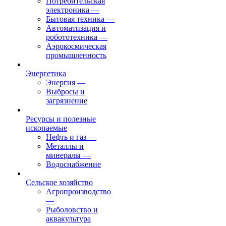
Потребительская
электроника
—
Бытовая техника
—
Автоматизация и
робототехника
—
Аэрокосмическая
промышленность
Энергетика
Энергия
—
Выбросы и
загрязнение
Ресурсы и полезные
ископаемые
Нефть и газ
—
Металлы и
минералы
—
Водоснабжение
Сельское хозяйство
Агропроизводство
—
Рыболовство и
аквакультура