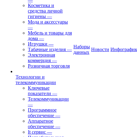
Косметика и
средства личной
гигиены
—
Мода и аксессуары
—
Мебель и товары для
дома
—
Игрушки
—
Наборы
Табачные изделия
—
Новости
Инфографик
данных
Электронная
коммерция
—
Розничная торговля
Технологии и
телекоммуникации
Ключевые
показатели
—
Телекоммуникации
—
Программное
обеспечение
—
Аппаратное
обеспечение
—
It сервис
—