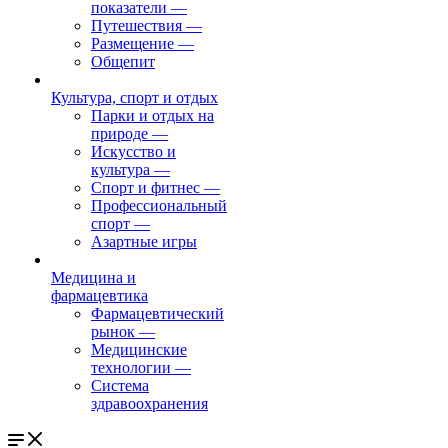
показатели
—
Путешествия
—
Размещение
—
Общепит
Культура, спорт и отдых
Парки и отдых на
природе
—
Искусство и
культура
—
Спорт и фитнес
—
Профессиональный
спорт
—
Азартные игры
Медицина и
фармацевтика
Фармацевтический
рынок
—
Медицинские
технологии
—
Система
здравоохранения