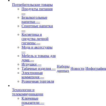
Потребительские товары
Продукты питания
—
Безалкогольные
напитки
—
Спиртные напитки
—
Косметика и
средства личной
гигиены
—
Мода и аксессуары
—
Мебель и товары для
дома
—
Игрушки
—
Наборы
Табачные изделия
—
Новости
Инфографик
данных
Электронная
коммерция
—
Розничная торговля
Технологии и
телекоммуникации
Ключевые
показатели
—