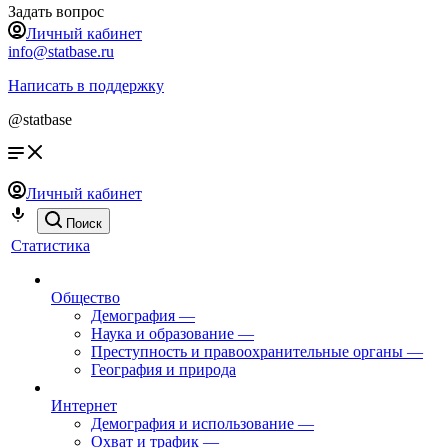
Задать вопрос
Личный кабинет
info@statbase.ru
Написать в поддержку
@statbase
Личный кабинет
Поиск
Статистика
Общество
Демография
—
Наука и образование
—
Преступность и правоохранительные органы
—
География и природа
Интернет
Демография и использование
—
Охват и трафик
—