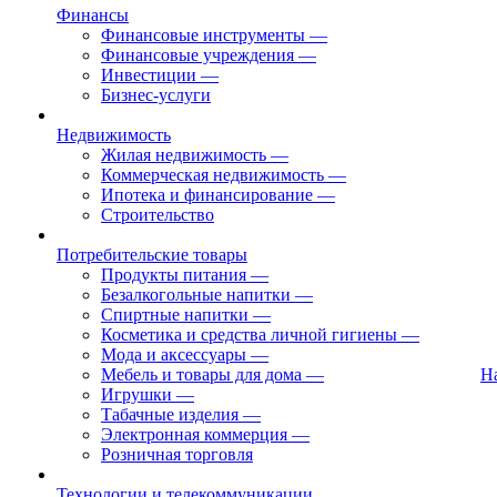
Финансы
Финансовые инструменты
—
Финансовые учреждения
—
Инвестиции
—
Бизнес-услуги
Недвижимость
Жилая недвижимость
—
Коммерческая недвижимость
—
Ипотека и финансирование
—
Строительство
Потребительские товары
Продукты питания
—
Безалкогольные напитки
—
Спиртные напитки
—
Косметика и средства личной гигиены
—
Мода и аксессуары
—
Мебель и товары для дома
—
Н
Игрушки
—
Табачные изделия
—
Электронная коммерция
—
Розничная торговля
Технологии и телекоммуникации