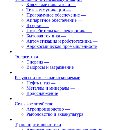
Ключевые показатели
—
Телекоммуникации
—
Программное обеспечение
—
Аппаратное обеспечение
—
It сервис
—
Потребительская электроника
—
Бытовая техника
—
Автоматизация и робототехника
—
Аэрокосмическая промышленность
Энергетика
Энергия
—
Выбросы и загрязнение
Ресурсы и полезные ископаемые
Нефть и газ
—
Металлы и минералы
—
Водоснабжение
Сельское хозяйство
Агропроизводство
—
Рыболовство и аквакультура
Транспорт и логистика
Автотранспорт и дорожное движение
—