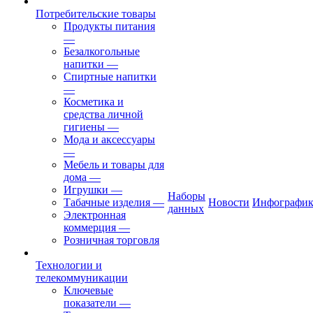
Потребительские товары
Продукты питания
—
Безалкогольные
напитки
—
Спиртные напитки
—
Косметика и
средства личной
гигиены
—
Мода и аксессуары
—
Мебель и товары для
дома
—
Игрушки
—
Наборы
Табачные изделия
—
Новости
Инфографик
данных
Электронная
коммерция
—
Розничная торговля
Технологии и
телекоммуникации
Ключевые
показатели
—