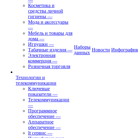
Косметика и
средства личной
гигиены
—
Мода и аксессуары
—
Мебель и товары для
дома
—
Игрушки
—
Наборы
Табачные изделия
—
Новости
Инфографик
данных
Электронная
коммерция
—
Розничная торговля
Технологии и
телекоммуникации
Ключевые
показатели
—
Телекоммуникации
—
Программное
обеспечение
—
Аппаратное
обеспечение
—
It сервис
—