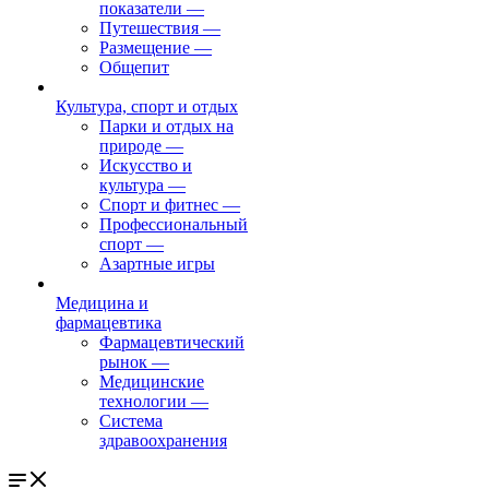
показатели
—
Путешествия
—
Размещение
—
Общепит
Культура, спорт и отдых
Парки и отдых на
природе
—
Искусство и
культура
—
Спорт и фитнес
—
Профессиональный
спорт
—
Азартные игры
Медицина и
фармацевтика
Фармацевтический
рынок
—
Медицинские
технологии
—
Система
здравоохранения