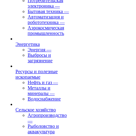
Потребительская
электроника
—
Бытовая техника
—
Автоматизация и
робототехника
—
Аэрокосмическая
промышленность
Энергетика
Энергия
—
Выбросы и
загрязнение
Ресурсы и полезные
ископаемые
Нефть и газ
—
Металлы и
минералы
—
Водоснабжение
Сельское хозяйство
Агропроизводство
—
Рыболовство и
аквакультура