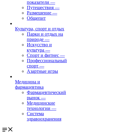
показатели
—
Путешествия
—
Размещение
—
Общепит
Культура, спорт и отдых
Парки и отдых на
природе
—
Искусство и
культура
—
Спорт и фитнес
—
Профессиональный
спорт
—
Азартные игры
Медицина и
фармацевтика
Фармацевтический
рынок
—
Медицинские
технологии
—
Система
здравоохранения