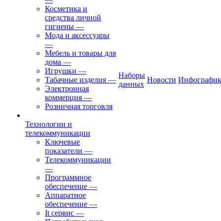
Косметика и
средства личной
гигиены
—
Мода и аксессуары
—
Мебель и товары для
дома
—
Игрушки
—
Наборы
Табачные изделия
—
Новости
Инфографик
данных
Электронная
коммерция
—
Розничная торговля
Технологии и
телекоммуникации
Ключевые
показатели
—
Телекоммуникации
—
Программное
обеспечение
—
Аппаратное
обеспечение
—
It сервис
—