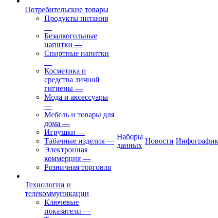
Потребительские товары
Продукты питания
—
Безалкогольные
напитки
—
Спиртные напитки
—
Косметика и
средства личной
гигиены
—
Мода и аксессуары
—
Мебель и товары для
дома
—
Игрушки
—
Наборы
Табачные изделия
—
Новости
Инфографик
данных
Электронная
коммерция
—
Розничная торговля
Технологии и
телекоммуникации
Ключевые
показатели
—