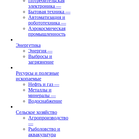
Потребительская
электроника
—
Бытовая техника
—
Автоматизация и
робототехника
—
Аэрокосмическая
промышленность
Энергетика
Энергия
—
Выбросы и
загрязнение
Ресурсы и полезные
ископаемые
Нефть и газ
—
Металлы и
минералы
—
Водоснабжение
Сельское хозяйство
Агропроизводство
—
Рыболовство и
аквакультура