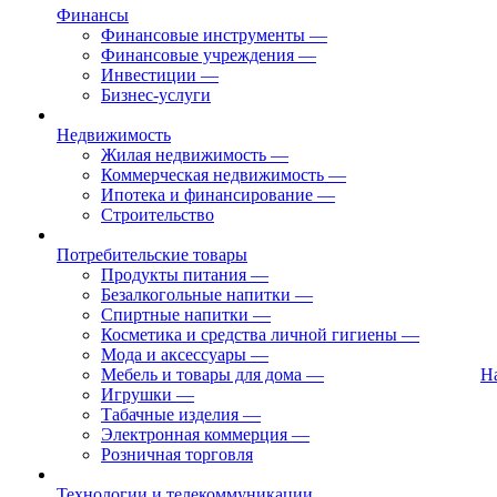
Финансы
Финансовые инструменты
—
Финансовые учреждения
—
Инвестиции
—
Бизнес-услуги
Недвижимость
Жилая недвижимость
—
Коммерческая недвижимость
—
Ипотека и финансирование
—
Строительство
Потребительские товары
Продукты питания
—
Безалкогольные напитки
—
Спиртные напитки
—
Косметика и средства личной гигиены
—
Мода и аксессуары
—
Мебель и товары для дома
—
Н
Игрушки
—
Табачные изделия
—
Электронная коммерция
—
Розничная торговля
Технологии и телекоммуникации