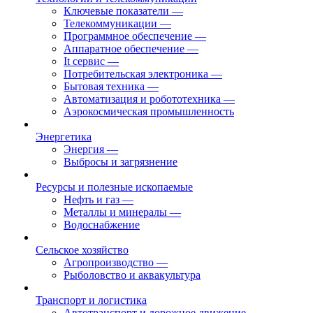
Ключевые показатели
—
Телекоммуникации
—
Программное обеспечение
—
Аппаратное обеспечение
—
It сервис
—
Потребительская электроника
—
Бытовая техника
—
Автоматизация и робототехника
—
Аэрокосмическая промышленность
Энергетика
Энергия
—
Выбросы и загрязнение
Ресурсы и полезные ископаемые
Нефть и газ
—
Металлы и минералы
—
Водоснабжение
Сельское хозяйство
Агропроизводство
—
Рыболовство и аквакультура
Транспорт и логистика
Автотранспорт и дорожное движение
—