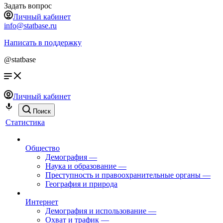
Задать вопрос
Личный кабинет
info@statbase.ru
Написать в поддержку
@statbase
Личный кабинет
Поиск
Статистика
Общество
Демография
—
Наука и образование
—
Преступность и правоохранительные органы
—
География и природа
Интернет
Демография и использование
—
Охват и трафик
—