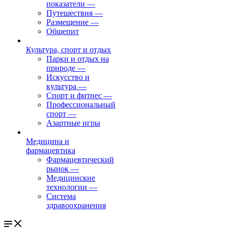
показатели
—
Путешествия
—
Размещение
—
Общепит
Культура, спорт и отдых
Парки и отдых на
природе
—
Искусство и
культура
—
Спорт и фитнес
—
Профессиональный
спорт
—
Азартные игры
Медицина и
фармацевтика
Фармацевтический
рынок
—
Медицинские
технологии
—
Система
здравоохранения