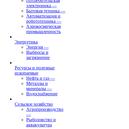
Потребительская
электроника
—
Бытовая техника
—
Автоматизация и
робототехника
—
Аэрокосмическая
промышленность
Энергетика
Энергия
—
Выбросы и
загрязнение
Ресурсы и полезные
ископаемые
Нефть и газ
—
Металлы и
минералы
—
Водоснабжение
Сельское хозяйство
Агропроизводство
—
Рыболовство и
аквакультура