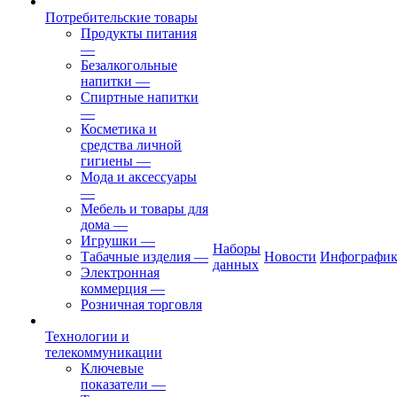
Потребительские товары
Продукты питания
—
Безалкогольные
напитки
—
Спиртные напитки
—
Косметика и
средства личной
гигиены
—
Мода и аксессуары
—
Мебель и товары для
дома
—
Игрушки
—
Наборы
Табачные изделия
—
Новости
Инфографик
данных
Электронная
коммерция
—
Розничная торговля
Технологии и
телекоммуникации
Ключевые
показатели
—