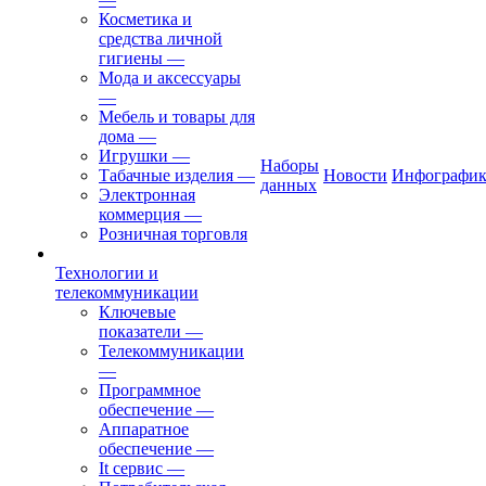
Косметика и
средства личной
гигиены
—
Мода и аксессуары
—
Мебель и товары для
дома
—
Игрушки
—
Наборы
Табачные изделия
—
Новости
Инфографик
данных
Электронная
коммерция
—
Розничная торговля
Технологии и
телекоммуникации
Ключевые
показатели
—
Телекоммуникации
—
Программное
обеспечение
—
Аппаратное
обеспечение
—
It сервис
—