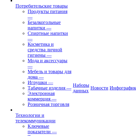
Потребительские товары
Продукты питания
—
Безалкогольные
напитки
—
Спиртные напитки
—
Косметика и
средства личной
гигиены
—
Мода и аксессуары
—
Мебель и товары для
дома
—
Игрушки
—
Наборы
Табачные изделия
—
Новости
Инфографик
данных
Электронная
коммерция
—
Розничная торговля
Технологии и
телекоммуникации
Ключевые
показатели
—