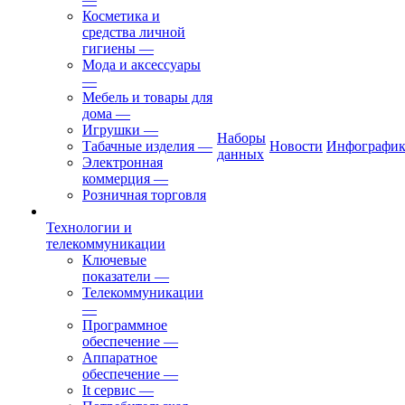
Косметика и
средства личной
гигиены
—
Мода и аксессуары
—
Мебель и товары для
дома
—
Игрушки
—
Наборы
Табачные изделия
—
Новости
Инфографик
данных
Электронная
коммерция
—
Розничная торговля
Технологии и
телекоммуникации
Ключевые
показатели
—
Телекоммуникации
—
Программное
обеспечение
—
Аппаратное
обеспечение
—
It сервис
—