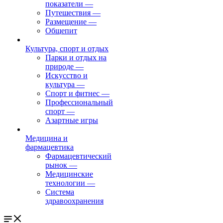
показатели
—
Путешествия
—
Размещение
—
Общепит
Культура, спорт и отдых
Парки и отдых на
природе
—
Искусство и
культура
—
Спорт и фитнес
—
Профессиональный
спорт
—
Азартные игры
Медицина и
фармацевтика
Фармацевтический
рынок
—
Медицинские
технологии
—
Система
здравоохранения