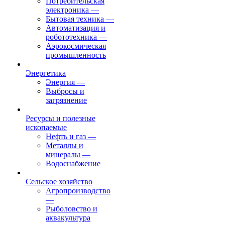
Потребительская
электроника
—
Бытовая техника
—
Автоматизация и
робототехника
—
Аэрокосмическая
промышленность
Энергетика
Энергия
—
Выбросы и
загрязнение
Ресурсы и полезные
ископаемые
Нефть и газ
—
Металлы и
минералы
—
Водоснабжение
Сельское хозяйство
Агропроизводство
—
Рыболовство и
аквакультура