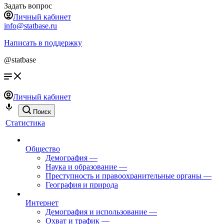
Задать вопрос
Личный кабинет
info@statbase.ru
Написать в поддержку
@statbase
Личный кабинет
Поиск
Статистика
Общество
Демография
—
Наука и образование
—
Преступность и правоохранительные органы
—
География и природа
Интернет
Демография и использование
—
Охват и трафик
—