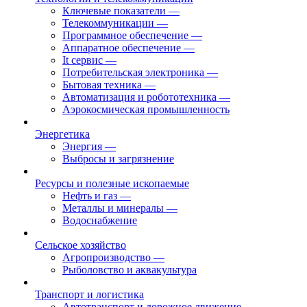
Ключевые показатели
—
Телекоммуникации
—
Программное обеспечение
—
Аппаратное обеспечение
—
It сервис
—
Потребительская электроника
—
Бытовая техника
—
Автоматизация и робототехника
—
Аэрокосмическая промышленность
Энергетика
Энергия
—
Выбросы и загрязнение
Ресурсы и полезные ископаемые
Нефть и газ
—
Металлы и минералы
—
Водоснабжение
Сельское хозяйство
Агропроизводство
—
Рыболовство и аквакультура
Транспорт и логистика
Автотранспорт и дорожное движение
—