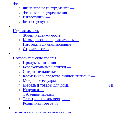
Финансы
Финансовые инструменты
—
Финансовые учреждения
—
Инвестиции
—
Бизнес-услуги
Недвижимость
Жилая недвижимость
—
Коммерческая недвижимость
—
Ипотека и финансирование
—
Строительство
Потребительские товары
Продукты питания
—
Безалкогольные напитки
—
Спиртные напитки
—
Косметика и средства личной гигиены
—
Мода и аксессуары
—
Мебель и товары для дома
—
Н
Игрушки
—
Табачные изделия
—
Электронная коммерция
—
Розничная торговля
Технологии и телекоммуникации