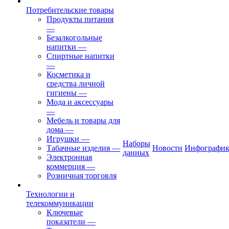
Потребительские товары
Продукты питания
—
Безалкогольные
напитки
—
Спиртные напитки
—
Косметика и
средства личной
гигиены
—
Мода и аксессуары
—
Мебель и товары для
дома
—
Игрушки
—
Наборы
Табачные изделия
—
Новости
Инфографик
данных
Электронная
коммерция
—
Розничная торговля
Технологии и
телекоммуникации
Ключевые
показатели
—