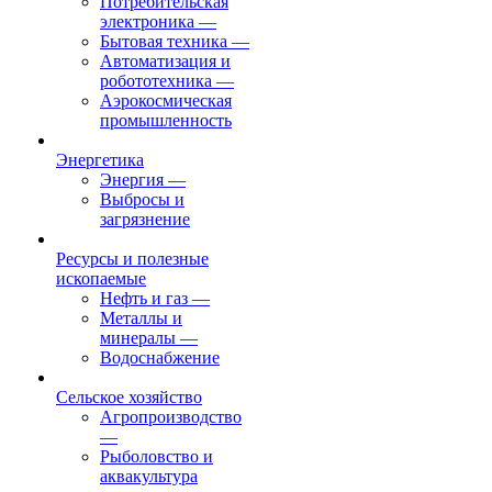
Потребительская
электроника
—
Бытовая техника
—
Автоматизация и
робототехника
—
Аэрокосмическая
промышленность
Энергетика
Энергия
—
Выбросы и
загрязнение
Ресурсы и полезные
ископаемые
Нефть и газ
—
Металлы и
минералы
—
Водоснабжение
Сельское хозяйство
Агропроизводство
—
Рыболовство и
аквакультура