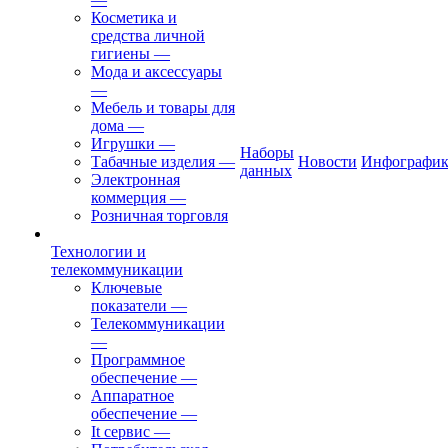
Косметика и
средства личной
гигиены
—
Мода и аксессуары
—
Мебель и товары для
дома
—
Игрушки
—
Наборы
Табачные изделия
—
Новости
Инфографик
данных
Электронная
коммерция
—
Розничная торговля
Технологии и
телекоммуникации
Ключевые
показатели
—
Телекоммуникации
—
Программное
обеспечение
—
Аппаратное
обеспечение
—
It сервис
—