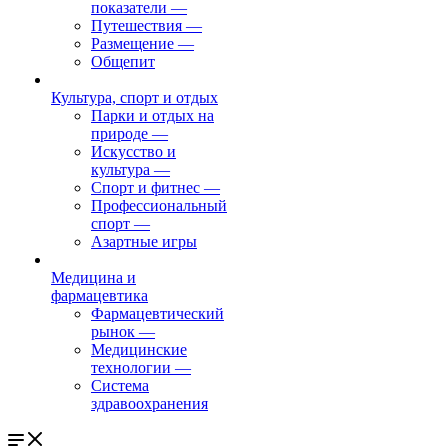
показатели
—
Путешествия
—
Размещение
—
Общепит
Культура, спорт и отдых
Парки и отдых на
природе
—
Искусство и
культура
—
Спорт и фитнес
—
Профессиональный
спорт
—
Азартные игры
Медицина и
фармацевтика
Фармацевтический
рынок
—
Медицинские
технологии
—
Система
здравоохранения