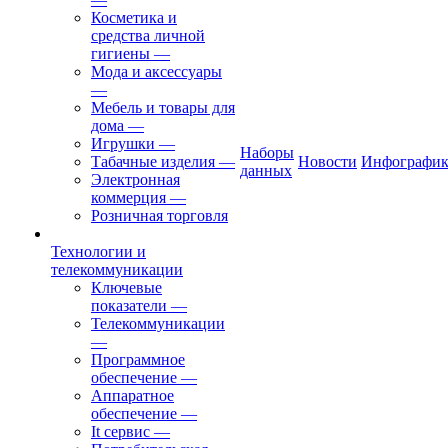
Косметика и
средства личной
гигиены
—
Мода и аксессуары
—
Мебель и товары для
дома
—
Игрушки
—
Наборы
Табачные изделия
—
Новости
Инфографик
данных
Электронная
коммерция
—
Розничная торговля
Технологии и
телекоммуникации
Ключевые
показатели
—
Телекоммуникации
—
Программное
обеспечение
—
Аппаратное
обеспечение
—
It сервис
—