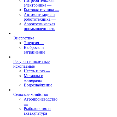
Потребительская
электроника
—
Бытовая техника
—
Автоматизация и
робототехника
—
Аэрокосмическая
промышленность
Энергетика
Энергия
—
Выбросы и
загрязнение
Ресурсы и полезные
ископаемые
Нефть и газ
—
Металлы и
минералы
—
Водоснабжение
Сельское хозяйство
Агропроизводство
—
Рыболовство и
аквакультура