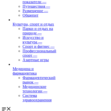
показатели
—
Путешествия
—
Размещение
—
Общепит
Культура, спорт и отдых
Парки и отдых на
природе
—
Искусство и
культура
—
Спорт и фитнес
—
Профессиональный
спорт
—
Азартные игры
Медицина и
фармацевтика
Фармацевтический
рынок
—
Медицинские
технологии
—
Система
здравоохранения