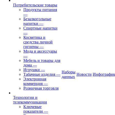
Потребительские товары
Продукты питания
—
Безалкогольные
напитки
—
Спиртные напитки
—
Косметика и
средства личной
гигиены
—
Мода и аксессуары
—
Мебель и товары для
дома
—
Игрушки
—
Наборы
Табачные изделия
—
Новости
Инфографик
данных
Электронная
коммерция
—
Розничная торговля
Технологии и
телекоммуникации
Ключевые
показатели
—