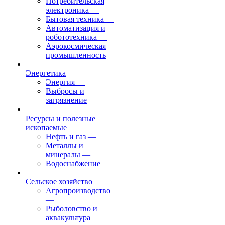
Потребительская
электроника
—
Бытовая техника
—
Автоматизация и
робототехника
—
Аэрокосмическая
промышленность
Энергетика
Энергия
—
Выбросы и
загрязнение
Ресурсы и полезные
ископаемые
Нефть и газ
—
Металлы и
минералы
—
Водоснабжение
Сельское хозяйство
Агропроизводство
—
Рыболовство и
аквакультура