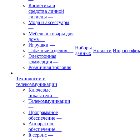
Косметика и
средства личной
гигиены
—
Мода и аксессуары
—
Мебель и товары для
дома
—
Игрушки
—
Наборы
Табачные изделия
—
Новости
Инфографик
данных
Электронная
коммерция
—
Розничная торговля
Технологии и
телекоммуникации
Ключевые
показатели
—
Телекоммуникации
—
Программное
обеспечение
—
Аппаратное
обеспечение
—
It сервис
—