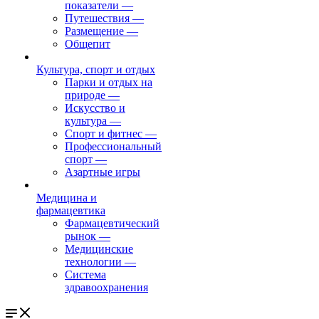
показатели
—
Путешествия
—
Размещение
—
Общепит
Культура, спорт и отдых
Парки и отдых на
природе
—
Искусство и
культура
—
Спорт и фитнес
—
Профессиональный
спорт
—
Азартные игры
Медицина и
фармацевтика
Фармацевтический
рынок
—
Медицинские
технологии
—
Система
здравоохранения