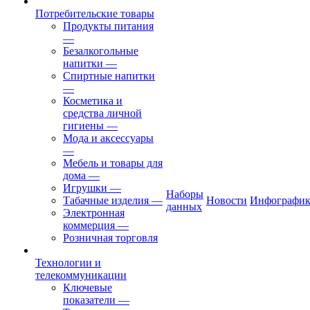
Потребительские товары
Продукты питания
—
Безалкогольные
напитки
—
Спиртные напитки
—
Косметика и
средства личной
гигиены
—
Мода и аксессуары
—
Мебель и товары для
дома
—
Игрушки
—
Наборы
Табачные изделия
—
Новости
Инфографик
данных
Электронная
коммерция
—
Розничная торговля
Технологии и
телекоммуникации
Ключевые
показатели
—