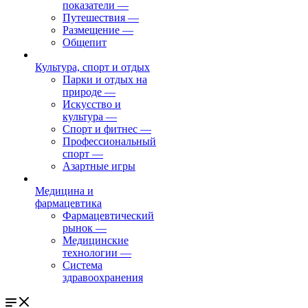
показатели
—
Путешествия
—
Размещение
—
Общепит
Культура, спорт и отдых
Парки и отдых на
природе
—
Искусство и
культура
—
Спорт и фитнес
—
Профессиональный
спорт
—
Азартные игры
Медицина и
фармацевтика
Фармацевтический
рынок
—
Медицинские
технологии
—
Система
здравоохранения