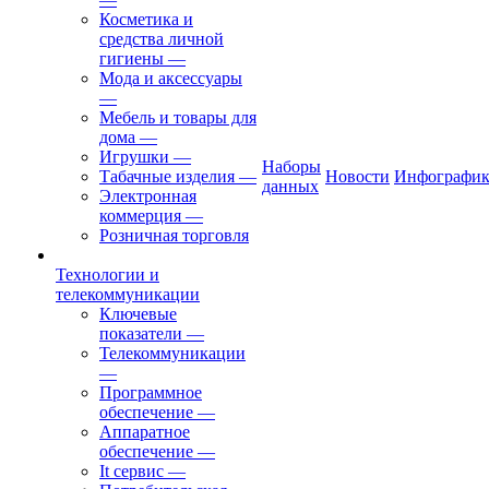
Косметика и
средства личной
гигиены
—
Мода и аксессуары
—
Мебель и товары для
дома
—
Игрушки
—
Наборы
Табачные изделия
—
Новости
Инфографик
данных
Электронная
коммерция
—
Розничная торговля
Технологии и
телекоммуникации
Ключевые
показатели
—
Телекоммуникации
—
Программное
обеспечение
—
Аппаратное
обеспечение
—
It сервис
—