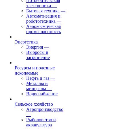
Потребительская
электроника
—
Бытовая техника
—
Автоматизация и
робототехника
—
Аэрокосмическая
промышленность
Энергетика
Энергия
—
Выбросы и
загрязнение
Ресурсы и полезные
ископаемые
Нефть и газ
—
Металлы и
минералы
—
Водоснабжение
Сельское хозяйство
Агропроизводство
—
Рыболовство и
аквакультура