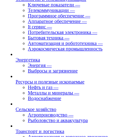
Ключевые показатели
—
Телекоммуникации
—
Программное обеспечение
—
Аппаратное обеспечение
—
It сервис
—
Потребительская электроника
—
Бытовая техника
—
Автоматизация и робототехника
—
Аэрокосмическая промышленность
Энергетика
Энергия
—
Выбросы и загрязнение
Ресурсы и полезные ископаемые
Нефть и газ
—
Металлы и минералы
—
Водоснабжение
Сельское хозяйство
Агропроизводство
—
Рыболовство и аквакультура
Транспорт и логистика
Автотранспорт и дорожное движение
—