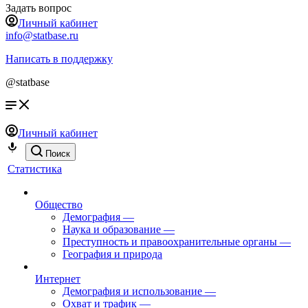
Задать вопрос
Личный кабинет
info@statbase.ru
Написать в поддержку
@statbase
Личный кабинет
Поиск
Статистика
Общество
Демография
—
Наука и образование
—
Преступность и правоохранительные органы
—
География и природа
Интернет
Демография и использование
—
Охват и трафик
—