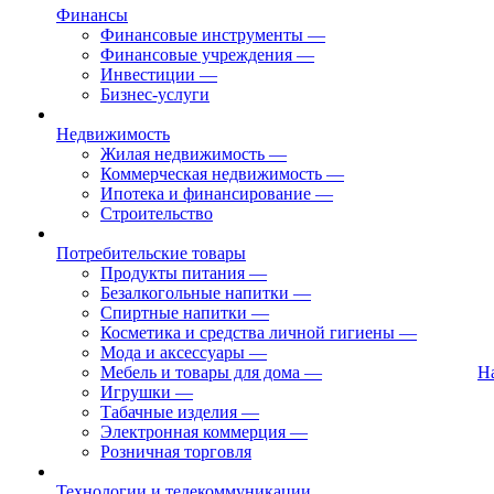
Финансы
Финансовые инструменты
—
Финансовые учреждения
—
Инвестиции
—
Бизнес-услуги
Недвижимость
Жилая недвижимость
—
Коммерческая недвижимость
—
Ипотека и финансирование
—
Строительство
Потребительские товары
Продукты питания
—
Безалкогольные напитки
—
Спиртные напитки
—
Косметика и средства личной гигиены
—
Мода и аксессуары
—
Мебель и товары для дома
—
Н
Игрушки
—
Табачные изделия
—
Электронная коммерция
—
Розничная торговля
Технологии и телекоммуникации