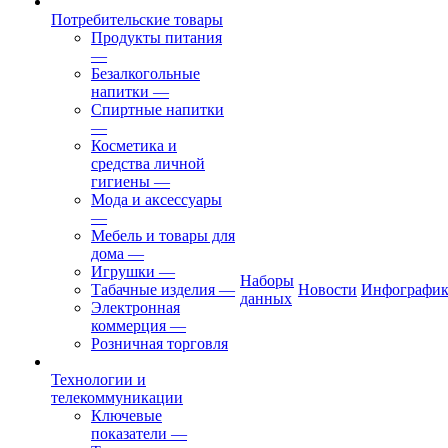
Потребительские товары
Продукты питания
—
Безалкогольные
напитки
—
Спиртные напитки
—
Косметика и
средства личной
гигиены
—
Мода и аксессуары
—
Мебель и товары для
дома
—
Игрушки
—
Наборы
Табачные изделия
—
Новости
Инфографик
данных
Электронная
коммерция
—
Розничная торговля
Технологии и
телекоммуникации
Ключевые
показатели
—