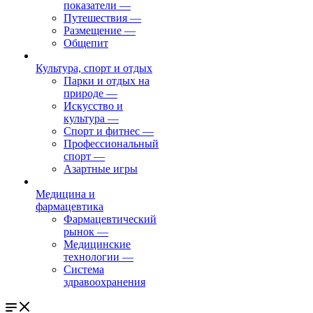
показатели
—
Путешествия
—
Размещение
—
Общепит
Культура, спорт и отдых
Парки и отдых на
природе
—
Искусство и
культура
—
Спорт и фитнес
—
Профессиональный
спорт
—
Азартные игры
Медицина и
фармацевтика
Фармацевтический
рынок
—
Медицинские
технологии
—
Система
здравоохранения