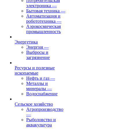
Потребительская
электроника
—
Бытовая техника
—
Автоматизация и
робототехника
—
Аэрокосмическая
промышленность
Энергетика
Энергия
—
Выбросы и
загрязнение
Ресурсы и полезные
ископаемые
Нефть и газ
—
Металлы и
минералы
—
Водоснабжение
Сельское хозяйство
Агропроизводство
—
Рыболовство и
аквакультура