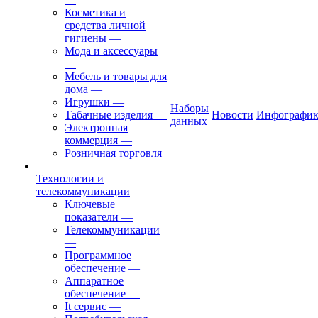
Косметика и
средства личной
гигиены
—
Мода и аксессуары
—
Мебель и товары для
дома
—
Игрушки
—
Наборы
Табачные изделия
—
Новости
Инфографик
данных
Электронная
коммерция
—
Розничная торговля
Технологии и
телекоммуникации
Ключевые
показатели
—
Телекоммуникации
—
Программное
обеспечение
—
Аппаратное
обеспечение
—
It сервис
—