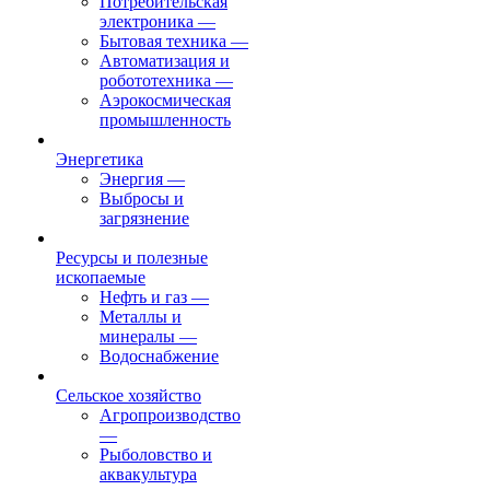
Потребительская
электроника
—
Бытовая техника
—
Автоматизация и
робототехника
—
Аэрокосмическая
промышленность
Энергетика
Энергия
—
Выбросы и
загрязнение
Ресурсы и полезные
ископаемые
Нефть и газ
—
Металлы и
минералы
—
Водоснабжение
Сельское хозяйство
Агропроизводство
—
Рыболовство и
аквакультура