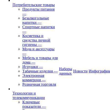
Потребительские товары
Продукты питания
—
Безалкогольные
напитки
—
Спиртные напитки
—
Косметика и
средства личной
гигиены
—
Мода и аксессуары
—
Мебель и товары для
дома
—
Игрушки
—
Наборы
Табачные изделия
—
Новости
Инфографик
данных
Электронная
коммерция
—
Розничная торговля
Технологии и
телекоммуникации
Ключевые
показатели
—