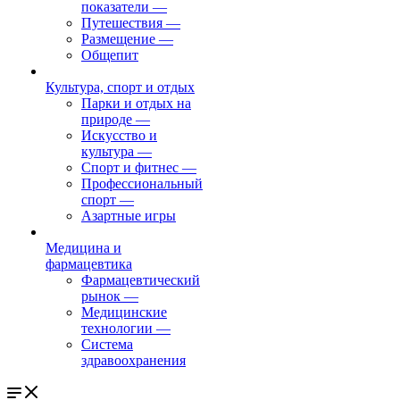
показатели
—
Путешествия
—
Размещение
—
Общепит
Культура, спорт и отдых
Парки и отдых на
природе
—
Искусство и
культура
—
Спорт и фитнес
—
Профессиональный
спорт
—
Азартные игры
Медицина и
фармацевтика
Фармацевтический
рынок
—
Медицинские
технологии
—
Система
здравоохранения