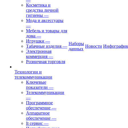
Косметика и
средства личной
гигиены
—
Мода и аксессуары
—
Мебель и товары для
дома
—
Игрушки
—
Наборы
Табачные изделия
—
Новости
Инфографик
данных
Электронная
коммерция
—
Розничная торговля
Технологии и
телекоммуникации
Ключевые
показатели
—
Телекоммуникации
—
Программное
обеспечение
—
Аппаратное
обеспечение
—
It сервис
—