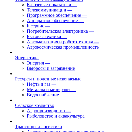
Ключевые показатели
—
Телекоммуникации
—
Программное обеспечение
—
Аппаратное обеспечение
—
It сервис
—
Потребительская электроника
—
Бытовая техника
—
Автоматизация и робототехника
—
Аэрокосмическая промышленность
Энергетика
Энергия
—
Выбросы и загрязнение
Ресурсы и полезные ископаемые
Нефть и газ
—
Металлы и минералы
—
Водоснабжение
Сельское хозяйство
Агропроизводство
—
Рыболовство и аквакультура
Транспорт и логистика
Автотранспорт и дорожное движение
—