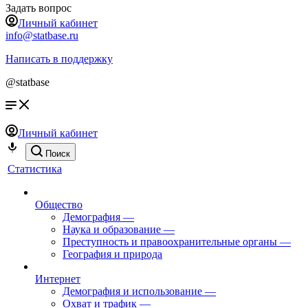
Задать вопрос
Личный кабинет
info@statbase.ru
Написать в поддержку
@statbase
Личный кабинет
Поиск
Статистика
Общество
Демография
—
Наука и образование
—
Преступность и правоохранительные органы
—
География и природа
Интернет
Демография и использование
—
Охват и трафик
—