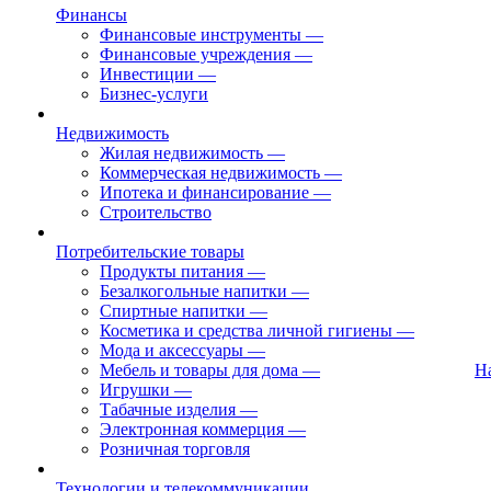
Финансы
Финансовые инструменты
—
Финансовые учреждения
—
Инвестиции
—
Бизнес-услуги
Недвижимость
Жилая недвижимость
—
Коммерческая недвижимость
—
Ипотека и финансирование
—
Строительство
Потребительские товары
Продукты питания
—
Безалкогольные напитки
—
Спиртные напитки
—
Косметика и средства личной гигиены
—
Мода и аксессуары
—
Мебель и товары для дома
—
Н
Игрушки
—
Табачные изделия
—
Электронная коммерция
—
Розничная торговля
Технологии и телекоммуникации