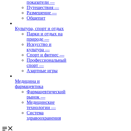
показатели
—
Путешествия
—
Размещение
—
Общепит
Культура, спорт и отдых
Парки и отдых на
природе
—
Искусство и
культура
—
Спорт и фитнес
—
Профессиональный
спорт
—
Азартные игры
Медицина и
фармацевтика
Фармацевтический
рынок
—
Медицинские
технологии
—
Система
здравоохранения