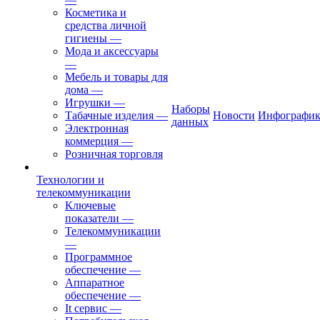
Косметика и
средства личной
гигиены
—
Мода и аксессуары
—
Мебель и товары для
дома
—
Игрушки
—
Наборы
Табачные изделия
—
Новости
Инфографик
данных
Электронная
коммерция
—
Розничная торговля
Технологии и
телекоммуникации
Ключевые
показатели
—
Телекоммуникации
—
Программное
обеспечение
—
Аппаратное
обеспечение
—
It сервис
—