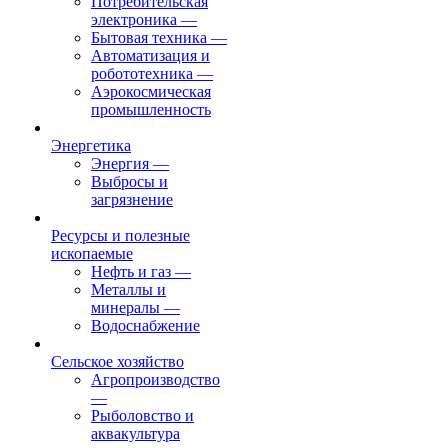
Потребительская
электроника
—
Бытовая техника
—
Автоматизация и
робототехника
—
Аэрокосмическая
промышленность
Энергетика
Энергия
—
Выбросы и
загрязнение
Ресурсы и полезные
ископаемые
Нефть и газ
—
Металлы и
минералы
—
Водоснабжение
Сельское хозяйство
Агропроизводство
—
Рыболовство и
аквакультура