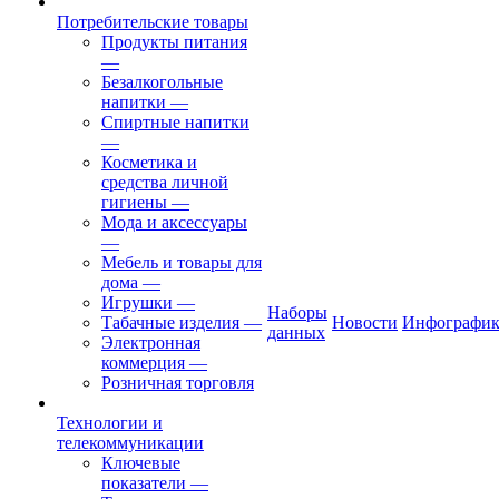
Потребительские товары
Продукты питания
—
Безалкогольные
напитки
—
Спиртные напитки
—
Косметика и
средства личной
гигиены
—
Мода и аксессуары
—
Мебель и товары для
дома
—
Игрушки
—
Наборы
Табачные изделия
—
Новости
Инфографик
данных
Электронная
коммерция
—
Розничная торговля
Технологии и
телекоммуникации
Ключевые
показатели
—