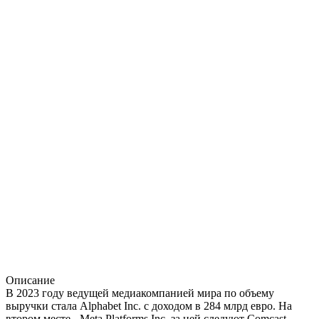
Описание
В 2023 году ведущей медиакомпанией мира по объему
выручки стала Alphabet Inc. с доходом в 284 млрд евро. На
втором месте - Meta Platforms Inc, за ней следуют Comcast