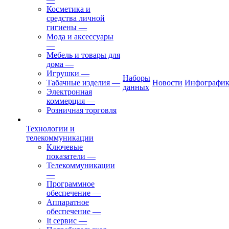
Косметика и
средства личной
гигиены
—
Мода и аксессуары
—
Мебель и товары для
дома
—
Игрушки
—
Наборы
Табачные изделия
—
Новости
Инфографик
данных
Электронная
коммерция
—
Розничная торговля
Технологии и
телекоммуникации
Ключевые
показатели
—
Телекоммуникации
—
Программное
обеспечение
—
Аппаратное
обеспечение
—
It сервис
—