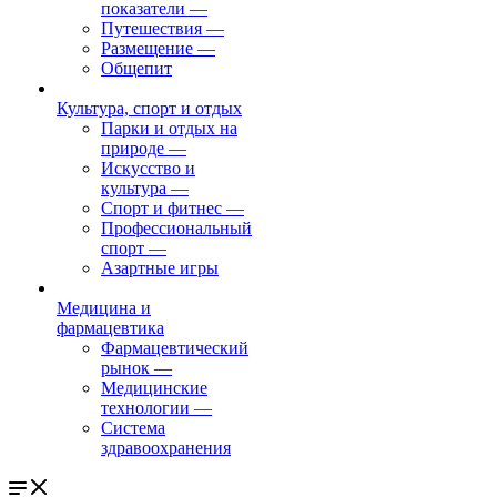
показатели
—
Путешествия
—
Размещение
—
Общепит
Культура, спорт и отдых
Парки и отдых на
природе
—
Искусство и
культура
—
Спорт и фитнес
—
Профессиональный
спорт
—
Азартные игры
Медицина и
фармацевтика
Фармацевтический
рынок
—
Медицинские
технологии
—
Система
здравоохранения