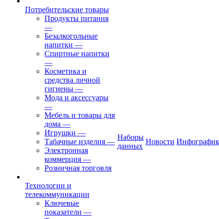
Потребительские товары
Продукты питания
—
Безалкогольные
напитки
—
Спиртные напитки
—
Косметика и
средства личной
гигиены
—
Мода и аксессуары
—
Мебель и товары для
дома
—
Игрушки
—
Наборы
Табачные изделия
—
Новости
Инфографик
данных
Электронная
коммерция
—
Розничная торговля
Технологии и
телекоммуникации
Ключевые
показатели
—