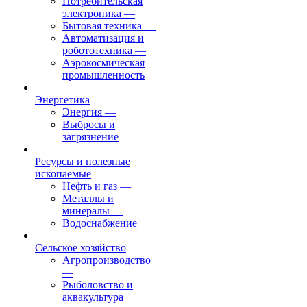
Потребительская
электроника
—
Бытовая техника
—
Автоматизация и
робототехника
—
Аэрокосмическая
промышленность
Энергетика
Энергия
—
Выбросы и
загрязнение
Ресурсы и полезные
ископаемые
Нефть и газ
—
Металлы и
минералы
—
Водоснабжение
Сельское хозяйство
Агропроизводство
—
Рыболовство и
аквакультура