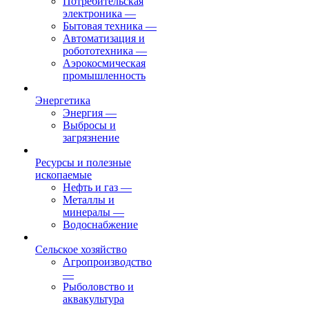
Потребительская
электроника
—
Бытовая техника
—
Автоматизация и
робототехника
—
Аэрокосмическая
промышленность
Энергетика
Энергия
—
Выбросы и
загрязнение
Ресурсы и полезные
ископаемые
Нефть и газ
—
Металлы и
минералы
—
Водоснабжение
Сельское хозяйство
Агропроизводство
—
Рыболовство и
аквакультура