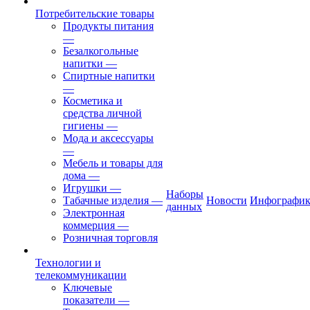
Потребительские товары
Продукты питания
—
Безалкогольные
напитки
—
Спиртные напитки
—
Косметика и
средства личной
гигиены
—
Мода и аксессуары
—
Мебель и товары для
дома
—
Игрушки
—
Наборы
Табачные изделия
—
Новости
Инфографик
данных
Электронная
коммерция
—
Розничная торговля
Технологии и
телекоммуникации
Ключевые
показатели
—