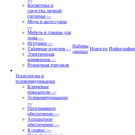
Косметика и
средства личной
гигиены
—
Мода и аксессуары
—
Мебель и товары для
дома
—
Игрушки
—
Наборы
Табачные изделия
—
Новости
Инфографик
данных
Электронная
коммерция
—
Розничная торговля
Технологии и
телекоммуникации
Ключевые
показатели
—
Телекоммуникации
—
Программное
обеспечение
—
Аппаратное
обеспечение
—
It сервис
—