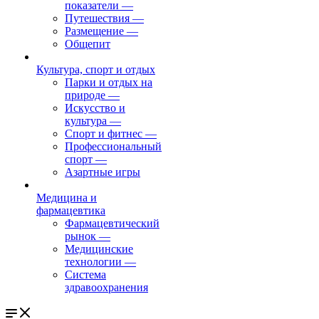
показатели
—
Путешествия
—
Размещение
—
Общепит
Культура, спорт и отдых
Парки и отдых на
природе
—
Искусство и
культура
—
Спорт и фитнес
—
Профессиональный
спорт
—
Азартные игры
Медицина и
фармацевтика
Фармацевтический
рынок
—
Медицинские
технологии
—
Система
здравоохранения