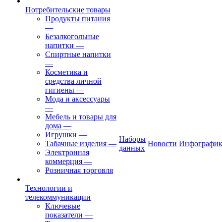
Потребительские товары
Продукты питания
—
Безалкогольные
напитки
—
Спиртные напитки
—
Косметика и
средства личной
гигиены
—
Мода и аксессуары
—
Мебель и товары для
дома
—
Игрушки
—
Наборы
Табачные изделия
—
Новости
Инфографик
данных
Электронная
коммерция
—
Розничная торговля
Технологии и
телекоммуникации
Ключевые
показатели
—