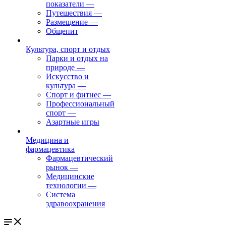
показатели
—
Путешествия
—
Размещение
—
Общепит
Культура, спорт и отдых
Парки и отдых на
природе
—
Искусство и
культура
—
Спорт и фитнес
—
Профессиональный
спорт
—
Азартные игры
Медицина и
фармацевтика
Фармацевтический
рынок
—
Медицинские
технологии
—
Система
здравоохранения