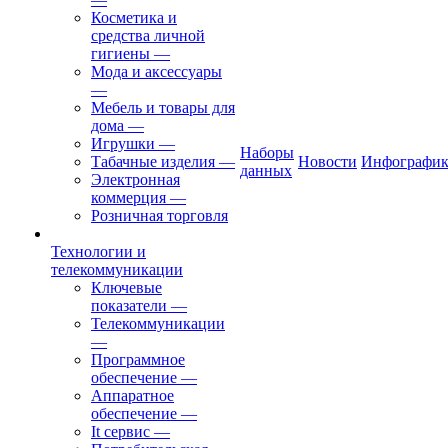
Косметика и
средства личной
гигиены
—
Мода и аксессуары
—
Мебель и товары для
дома
—
Игрушки
—
Наборы
Табачные изделия
—
Новости
Инфографик
данных
Электронная
коммерция
—
Розничная торговля
Технологии и
телекоммуникации
Ключевые
показатели
—
Телекоммуникации
—
Программное
обеспечение
—
Аппаратное
обеспечение
—
It сервис
—