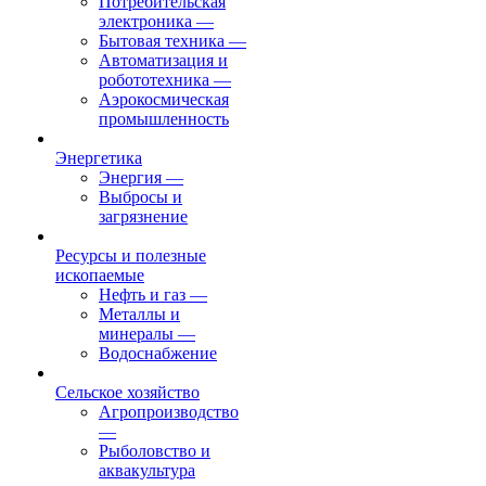
Потребительская
электроника
—
Бытовая техника
—
Автоматизация и
робототехника
—
Аэрокосмическая
промышленность
Энергетика
Энергия
—
Выбросы и
загрязнение
Ресурсы и полезные
ископаемые
Нефть и газ
—
Металлы и
минералы
—
Водоснабжение
Сельское хозяйство
Агропроизводство
—
Рыболовство и
аквакультура