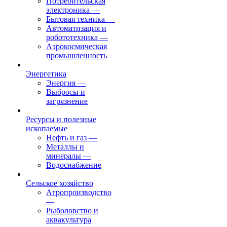
Потребительская
электроника
—
Бытовая техника
—
Автоматизация и
робототехника
—
Аэрокосмическая
промышленность
Энергетика
Энергия
—
Выбросы и
загрязнение
Ресурсы и полезные
ископаемые
Нефть и газ
—
Металлы и
минералы
—
Водоснабжение
Сельское хозяйство
Агропроизводство
—
Рыболовство и
аквакультура