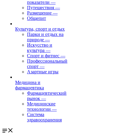
показатели
—
Путешествия
—
Размещение
—
Общепит
Культура, спорт и отдых
Парки и отдых на
природе
—
Искусство и
культура
—
Спорт и фитнес
—
Профессиональный
спорт
—
Азартные игры
Медицина и
фармацевтика
Фармацевтический
рынок
—
Медицинские
технологии
—
Система
здравоохранения