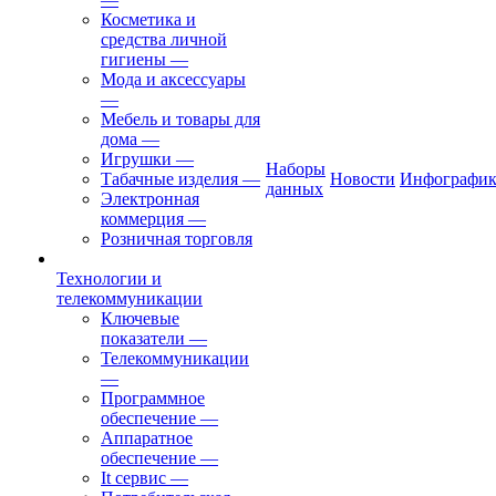
Косметика и
средства личной
гигиены
—
Мода и аксессуары
—
Мебель и товары для
дома
—
Игрушки
—
Наборы
Табачные изделия
—
Новости
Инфографик
данных
Электронная
коммерция
—
Розничная торговля
Технологии и
телекоммуникации
Ключевые
показатели
—
Телекоммуникации
—
Программное
обеспечение
—
Аппаратное
обеспечение
—
It сервис
—