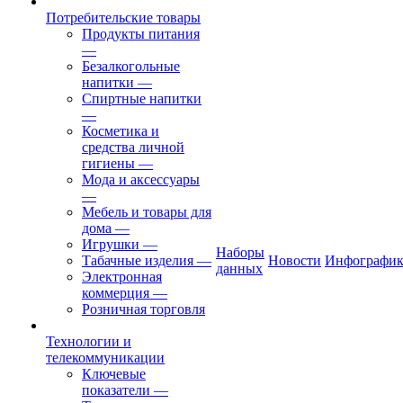
Потребительские товары
Продукты питания
—
Безалкогольные
напитки
—
Спиртные напитки
—
Косметика и
средства личной
гигиены
—
Мода и аксессуары
—
Мебель и товары для
дома
—
Игрушки
—
Наборы
Табачные изделия
—
Новости
Инфографик
данных
Электронная
коммерция
—
Розничная торговля
Технологии и
телекоммуникации
Ключевые
показатели
—