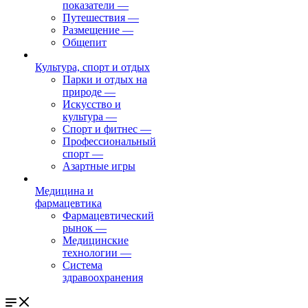
показатели
—
Путешествия
—
Размещение
—
Общепит
Культура, спорт и отдых
Парки и отдых на
природе
—
Искусство и
культура
—
Спорт и фитнес
—
Профессиональный
спорт
—
Азартные игры
Медицина и
фармацевтика
Фармацевтический
рынок
—
Медицинские
технологии
—
Система
здравоохранения