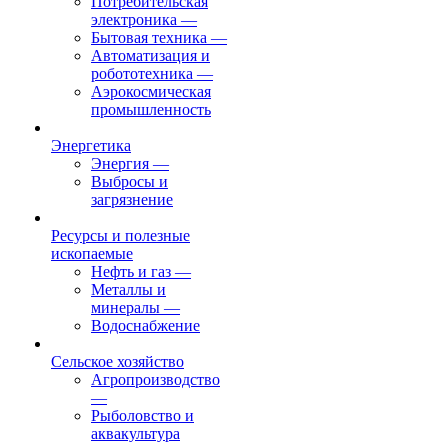
Потребительская
электроника
—
Бытовая техника
—
Автоматизация и
робототехника
—
Аэрокосмическая
промышленность
Энергетика
Энергия
—
Выбросы и
загрязнение
Ресурсы и полезные
ископаемые
Нефть и газ
—
Металлы и
минералы
—
Водоснабжение
Сельское хозяйство
Агропроизводство
—
Рыболовство и
аквакультура