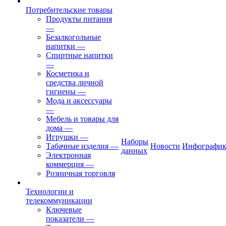
Потребительские товары
Продукты питания
—
Безалкогольные
напитки
—
Спиртные напитки
—
Косметика и
средства личной
гигиены
—
Мода и аксессуары
—
Мебель и товары для
дома
—
Игрушки
—
Наборы
Табачные изделия
—
Новости
Инфографик
данных
Электронная
коммерция
—
Розничная торговля
Технологии и
телекоммуникации
Ключевые
показатели
—