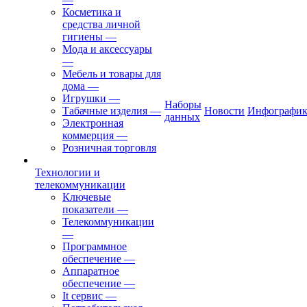
Косметика и
средства личной
гигиены
—
Мода и аксессуары
—
Мебель и товары для
дома
—
Игрушки
—
Наборы
Табачные изделия
—
Новости
Инфографик
данных
Электронная
коммерция
—
Розничная торговля
Технологии и
телекоммуникации
Ключевые
показатели
—
Телекоммуникации
—
Программное
обеспечение
—
Аппаратное
обеспечение
—
It сервис
—