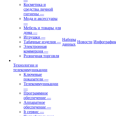
Косметика и
средства личной
гигиены
—
Мода и аксессуары
—
Мебель и товары для
дома
—
Игрушки
—
Наборы
Табачные изделия
—
Новости
Инфографик
данных
Электронная
коммерция
—
Розничная торговля
Технологии и
телекоммуникации
Ключевые
показатели
—
Телекоммуникации
—
Программное
обеспечение
—
Аппаратное
обеспечение
—
It сервис
—