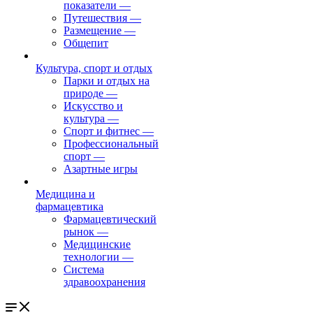
показатели
—
Путешествия
—
Размещение
—
Общепит
Культура, спорт и отдых
Парки и отдых на
природе
—
Искусство и
культура
—
Спорт и фитнес
—
Профессиональный
спорт
—
Азартные игры
Медицина и
фармацевтика
Фармацевтический
рынок
—
Медицинские
технологии
—
Система
здравоохранения