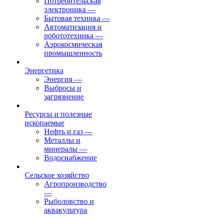
Потребительская
электроника
—
Бытовая техника
—
Автоматизация и
робототехника
—
Аэрокосмическая
промышленность
Энергетика
Энергия
—
Выбросы и
загрязнение
Ресурсы и полезные
ископаемые
Нефть и газ
—
Металлы и
минералы
—
Водоснабжение
Сельское хозяйство
Агропроизводство
—
Рыболовство и
аквакультура