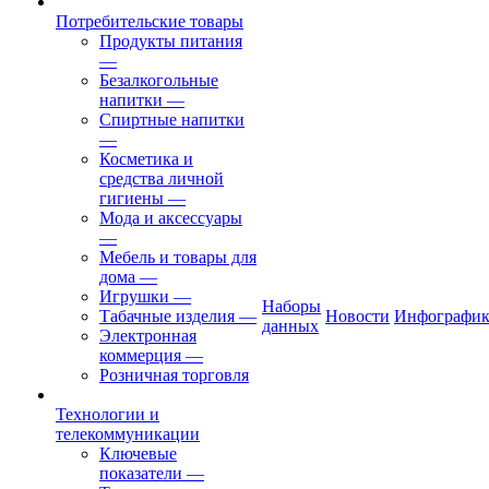
Потребительские товары
Продукты питания
—
Безалкогольные
напитки
—
Спиртные напитки
—
Косметика и
средства личной
гигиены
—
Мода и аксессуары
—
Мебель и товары для
дома
—
Игрушки
—
Наборы
Табачные изделия
—
Новости
Инфографик
данных
Электронная
коммерция
—
Розничная торговля
Технологии и
телекоммуникации
Ключевые
показатели
—