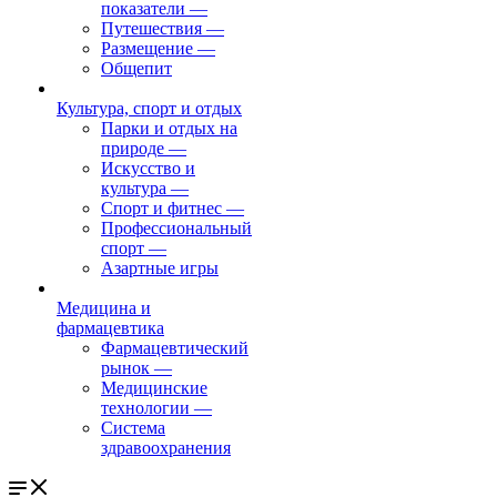
показатели
—
Путешествия
—
Размещение
—
Общепит
Культура, спорт и отдых
Парки и отдых на
природе
—
Искусство и
культура
—
Спорт и фитнес
—
Профессиональный
спорт
—
Азартные игры
Медицина и
фармацевтика
Фармацевтический
рынок
—
Медицинские
технологии
—
Система
здравоохранения