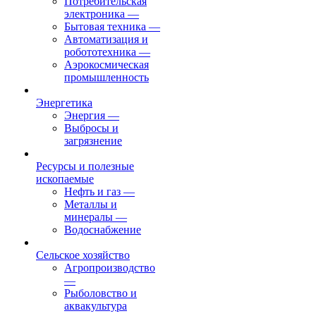
Потребительская
электроника
—
Бытовая техника
—
Автоматизация и
робототехника
—
Аэрокосмическая
промышленность
Энергетика
Энергия
—
Выбросы и
загрязнение
Ресурсы и полезные
ископаемые
Нефть и газ
—
Металлы и
минералы
—
Водоснабжение
Сельское хозяйство
Агропроизводство
—
Рыболовство и
аквакультура