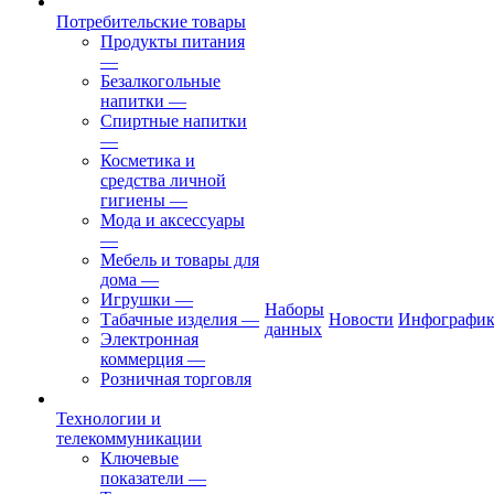
Потребительские товары
Продукты питания
—
Безалкогольные
напитки
—
Спиртные напитки
—
Косметика и
средства личной
гигиены
—
Мода и аксессуары
—
Мебель и товары для
дома
—
Игрушки
—
Наборы
Табачные изделия
—
Новости
Инфографик
данных
Электронная
коммерция
—
Розничная торговля
Технологии и
телекоммуникации
Ключевые
показатели
—