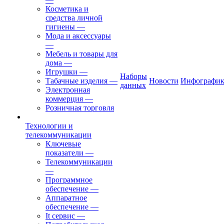
Косметика и
средства личной
гигиены
—
Мода и аксессуары
—
Мебель и товары для
дома
—
Игрушки
—
Наборы
Табачные изделия
—
Новости
Инфографик
данных
Электронная
коммерция
—
Розничная торговля
Технологии и
телекоммуникации
Ключевые
показатели
—
Телекоммуникации
—
Программное
обеспечение
—
Аппаратное
обеспечение
—
It сервис
—