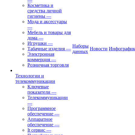
Косметика и
средства личной
гигиены
—
Мода и аксессуары
—
Мебель и товары для
дома
—
Игрушки
—
Наборы
Табачные изделия
—
Новости
Инфографик
данных
Электронная
коммерция
—
Розничная торговля
Технологии и
телекоммуникации
Ключевые
показатели
—
Телекоммуникации
—
Программное
обеспечение
—
Аппаратное
обеспечение
—
It сервис
—