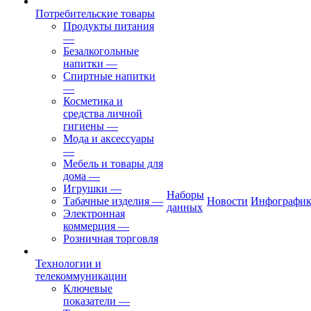
Потребительские товары
Продукты питания
—
Безалкогольные
напитки
—
Спиртные напитки
—
Косметика и
средства личной
гигиены
—
Мода и аксессуары
—
Мебель и товары для
дома
—
Игрушки
—
Наборы
Табачные изделия
—
Новости
Инфографик
данных
Электронная
коммерция
—
Розничная торговля
Технологии и
телекоммуникации
Ключевые
показатели
—