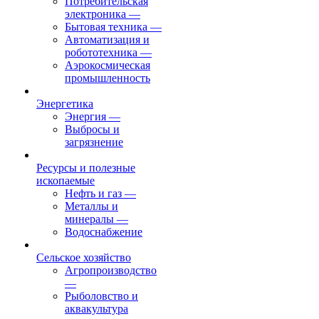
Потребительская
электроника
—
Бытовая техника
—
Автоматизация и
робототехника
—
Аэрокосмическая
промышленность
Энергетика
Энергия
—
Выбросы и
загрязнение
Ресурсы и полезные
ископаемые
Нефть и газ
—
Металлы и
минералы
—
Водоснабжение
Сельское хозяйство
Агропроизводство
—
Рыболовство и
аквакультура