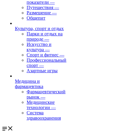
показатели
—
Путешествия
—
Размещение
—
Общепит
Культура, спорт и отдых
Парки и отдых на
природе
—
Искусство и
культура
—
Спорт и фитнес
—
Профессиональный
спорт
—
Азартные игры
Медицина и
фармацевтика
Фармацевтический
рынок
—
Медицинские
технологии
—
Система
здравоохранения