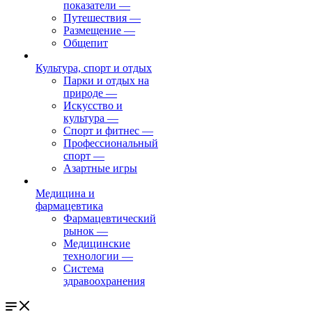
показатели
—
Путешествия
—
Размещение
—
Общепит
Культура, спорт и отдых
Парки и отдых на
природе
—
Искусство и
культура
—
Спорт и фитнес
—
Профессиональный
спорт
—
Азартные игры
Медицина и
фармацевтика
Фармацевтический
рынок
—
Медицинские
технологии
—
Система
здравоохранения