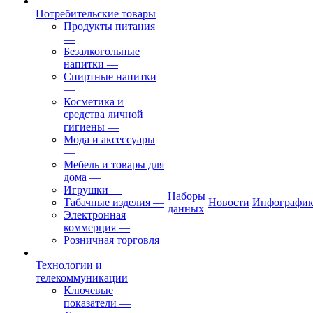
Потребительские товары
Продукты питания
—
Безалкогольные
напитки
—
Спиртные напитки
—
Косметика и
средства личной
гигиены
—
Мода и аксессуары
—
Мебель и товары для
дома
—
Игрушки
—
Наборы
Табачные изделия
—
Новости
Инфографик
данных
Электронная
коммерция
—
Розничная торговля
Технологии и
телекоммуникации
Ключевые
показатели
—