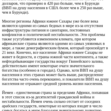
долларов, что примерно в 420 раз больше, чем в Бурунди
(ВВП на душу населения в США более чем в 250 раз выше,
чем в Бурунди).
Многие регионы Африки южнее Сахары уже более века
являются одними из самых бедных в мире из-за отсутствия
инфраструктуры питания и санитарии, постоянных
конфликтов и политической нестабильности. Эти проблемы
также усугубляются изменением климата, при котором
африканские страны являются одними из самых уязвимых в
мире, а также демографическим бумом, который произойдет в
21 веке. Конечно, все население Африки южнее Сахары не
живет в бедности, и страны южной части континента, а также
нефтедобывающие государства вокруг Гвинейского залива,
действительно имеют некоторые очаги значительного
богатства (особенно в городах). Однако, хотя ВВП на душу
населения в этих странах может быть выше, распределение
богатства часто очень перекошено, и показатели ВВП на душу
населения не отражают средний уровень жизни населения.
Йемен - единственная страна за пределами Африки, попавшая
в этот список из-за десятилетий гражданской войны и
нестабильности. Йемен очень сильно отстает от соседних
арабских государств, некоторые из которых входят в число
самых богатых в мире благодаря значительному развитию