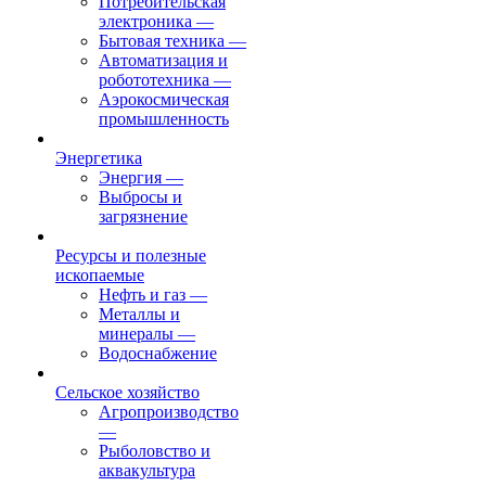
Потребительская
электроника
—
Бытовая техника
—
Автоматизация и
робототехника
—
Аэрокосмическая
промышленность
Энергетика
Энергия
—
Выбросы и
загрязнение
Ресурсы и полезные
ископаемые
Нефть и газ
—
Металлы и
минералы
—
Водоснабжение
Сельское хозяйство
Агропроизводство
—
Рыболовство и
аквакультура