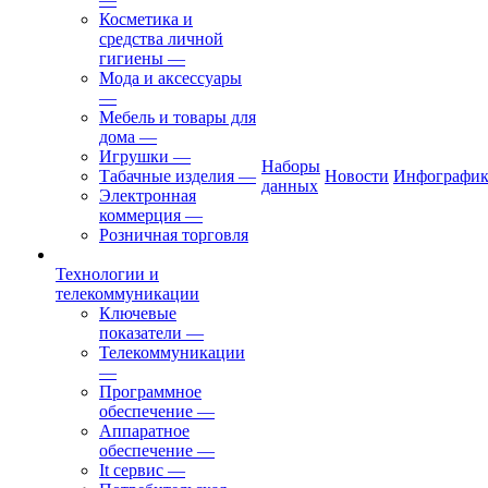
Косметика и
средства личной
гигиены
—
Мода и аксессуары
—
Мебель и товары для
дома
—
Игрушки
—
Наборы
Табачные изделия
—
Новости
Инфографик
данных
Электронная
коммерция
—
Розничная торговля
Технологии и
телекоммуникации
Ключевые
показатели
—
Телекоммуникации
—
Программное
обеспечение
—
Аппаратное
обеспечение
—
It сервис
—