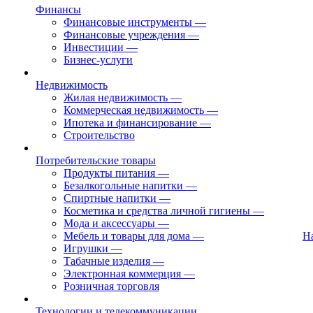
Финансы
Финансовые инструменты
—
Финансовые учреждения
—
Инвестиции
—
Бизнес-услуги
Недвижимость
Жилая недвижимость
—
Коммерческая недвижимость
—
Ипотека и финансирование
—
Строительство
Потребительские товары
Продукты питания
—
Безалкогольные напитки
—
Спиртные напитки
—
Косметика и средства личной гигиены
—
Мода и аксессуары
—
Мебель и товары для дома
—
Н
Игрушки
—
Табачные изделия
—
Электронная коммерция
—
Розничная торговля
Технологии и телекоммуникации