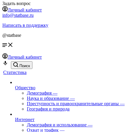
Задать вопрос
Личный кабинет
info@statbase.ru
Написать в поддержку
@statbase
Личный кабинет
Поиск
Статистика
Общество
Демография
—
Наука и образование
—
Преступность и правоохранительные органы
—
География и природа
Интернет
Демография и использование
—
Охват и трафик
—