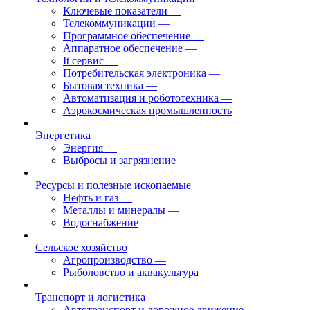
Ключевые показатели
—
Телекоммуникации
—
Программное обеспечение
—
Аппаратное обеспечение
—
It сервис
—
Потребительская электроника
—
Бытовая техника
—
Автоматизация и робототехника
—
Аэрокосмическая промышленность
Энергетика
Энергия
—
Выбросы и загрязнение
Ресурсы и полезные ископаемые
Нефть и газ
—
Металлы и минералы
—
Водоснабжение
Сельское хозяйство
Агропроизводство
—
Рыболовство и аквакультура
Транспорт и логистика
Автотранспорт и дорожное движение
—