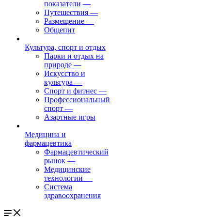
показатели
—
Путешествия
—
Размещение
—
Общепит
Культура, спорт и отдых
Парки и отдых на
природе
—
Искусство и
культура
—
Спорт и фитнес
—
Профессиональный
спорт
—
Азартные игры
Медицина и
фармацевтика
Фармацевтический
рынок
—
Медицинские
технологии
—
Система
здравоохранения