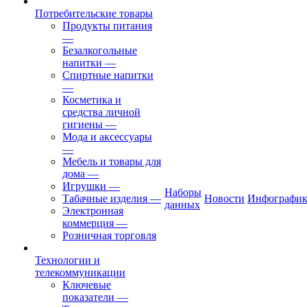
Потребительские товары
Продукты питания
—
Безалкогольные
напитки
—
Спиртные напитки
—
Косметика и
средства личной
гигиены
—
Мода и аксессуары
—
Мебель и товары для
дома
—
Игрушки
—
Наборы
Табачные изделия
—
Новости
Инфографик
данных
Электронная
коммерция
—
Розничная торговля
Технологии и
телекоммуникации
Ключевые
показатели
—