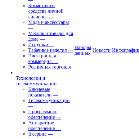
Косметика и
средства личной
гигиены
—
Мода и аксессуары
—
Мебель и товары для
дома
—
Игрушки
—
Наборы
Табачные изделия
—
Новости
Инфографик
данных
Электронная
коммерция
—
Розничная торговля
Технологии и
телекоммуникации
Ключевые
показатели
—
Телекоммуникации
—
Программное
обеспечение
—
Аппаратное
обеспечение
—
It сервис
—