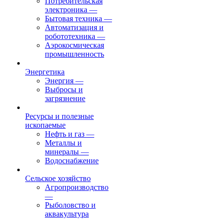
Потребительская
электроника
—
Бытовая техника
—
Автоматизация и
робототехника
—
Аэрокосмическая
промышленность
Энергетика
Энергия
—
Выбросы и
загрязнение
Ресурсы и полезные
ископаемые
Нефть и газ
—
Металлы и
минералы
—
Водоснабжение
Сельское хозяйство
Агропроизводство
—
Рыболовство и
аквакультура