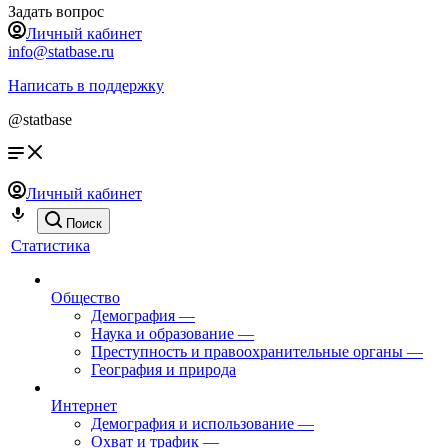
Задать вопрос
Личный кабинет
info@statbase.ru
Написать в поддержку
@statbase
Личный кабинет
Поиск
Статистика
Общество
Демография
—
Наука и образование
—
Преступность и правоохранительные органы
—
География и природа
Интернет
Демография и использование
—
Охват и трафик
—