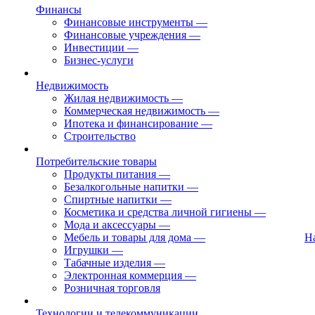
Финансы
Финансовые инструменты
—
Финансовые учреждения
—
Инвестиции
—
Бизнес-услуги
Недвижимость
Жилая недвижимость
—
Коммерческая недвижимость
—
Ипотека и финансирование
—
Строительство
Потребительские товары
Продукты питания
—
Безалкогольные напитки
—
Спиртные напитки
—
Косметика и средства личной гигиены
—
Мода и аксессуары
—
Мебель и товары для дома
—
Н
Игрушки
—
Табачные изделия
—
Электронная коммерция
—
Розничная торговля
Технологии и телекоммуникации