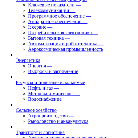
Ключевые показатели
—
Телекоммуникации
—
Программное обеспечение
—
Аппаратное обеспечение
—
It сервис
—
Потребительская электроника
—
Бытовая техника
—
Автоматизация и робототехника
—
Аэрокосмическая промышленность
Энергетика
Энергия
—
Выбросы и загрязнение
Ресурсы и полезные ископаемые
Нефть и газ
—
Металлы и минералы
—
Водоснабжение
Сельское хозяйство
Агропроизводство
—
Рыболовство и аквакультура
Транспорт и логистика
Автотранспорт и дорожное движение
—