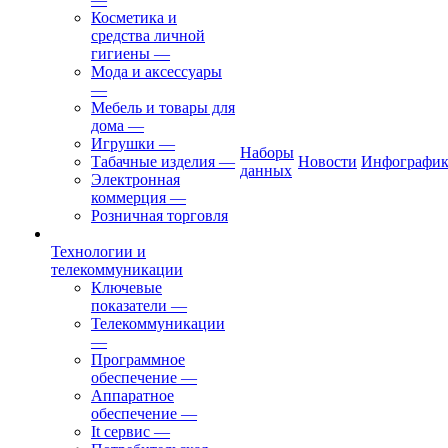
Косметика и
средства личной
гигиены
—
Мода и аксессуары
—
Мебель и товары для
дома
—
Игрушки
—
Наборы
Табачные изделия
—
Новости
Инфографик
данных
Электронная
коммерция
—
Розничная торговля
Технологии и
телекоммуникации
Ключевые
показатели
—
Телекоммуникации
—
Программное
обеспечение
—
Аппаратное
обеспечение
—
It сервис
—