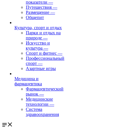
показатели
—
Путешествия
—
Размещение
—
Общепит
Культура, спорт и отдых
Парки и отдых на
природе
—
Искусство и
культура
—
Спорт и фитнес
—
Профессиональный
спорт
—
Азартные игры
Медицина и
фармацевтика
Фармацевтический
рынок
—
Медицинские
технологии
—
Система
здравоохранения