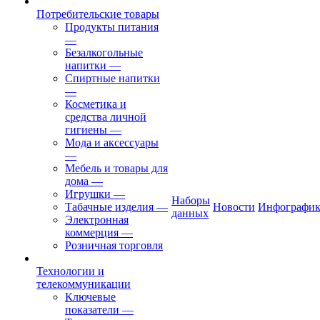
Потребительские товары
Продукты питания
—
Безалкогольные
напитки
—
Спиртные напитки
—
Косметика и
средства личной
гигиены
—
Мода и аксессуары
—
Мебель и товары для
дома
—
Игрушки
—
Наборы
Табачные изделия
—
Новости
Инфографик
данных
Электронная
коммерция
—
Розничная торговля
Технологии и
телекоммуникации
Ключевые
показатели
—