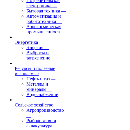
Потребительская
электроника
—
Бытовая техника
—
Автоматизация и
робототехника
—
Аэрокосмическая
промышленность
Энергетика
Энергия
—
Выбросы и
загрязнение
Ресурсы и полезные
ископаемые
Нефть и газ
—
Металлы и
минералы
—
Водоснабжение
Сельское хозяйство
Агропроизводство
—
Рыболовство и
аквакультура